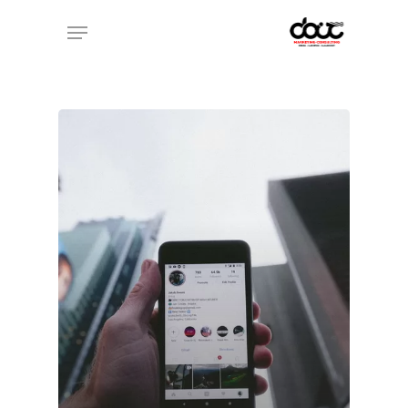
Ski
Menu
t
mai
conten